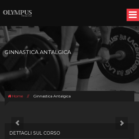
Salta al contenuto principale
GINNASTICA ANTALGICA
Home
//
Ginnastica Antalgica
Precedente
Segu
DETTAGLI SUL CORSO