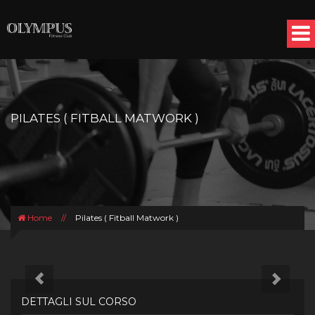
Salta al contenuto principale
PILATES ( FITBALL MATWORK )
Home
//
Pilates ( Fitball Matwork )
Precedente
Segu
DETTAGLI SUL CORSO